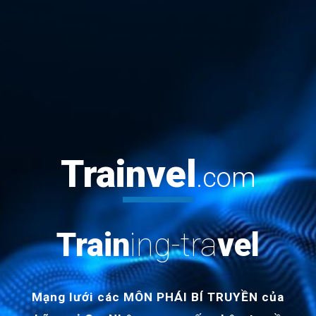
Trainvel
.com
Train
ing-tra
vel
Mạng lưới các MÔN PHÁI BÍ TRUYỀN của