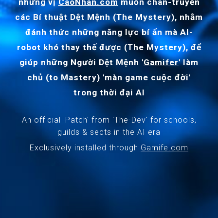
những vị
CaoNhân.com
muốn chân-truyền
các Bí thuật Dệt Mệnh
(The Mystery)
, nhằm
đánh thức những năng lực bí ẩn mà AI-
robot khó thay thế được
(The Mystery)
, để
giúp những Người Dệt Mệnh '
Gamifer
' làm
chủ (to Mastery) 'màn game cuộc đời'
trong thời đại AI
An official
'Patch' from 'The-Dev' for
schools,
guilds & sects
in the AI era
Exclusively installed through
Gamife.com