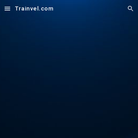
Trainvel.com
Skip to main content
Skip to navigation